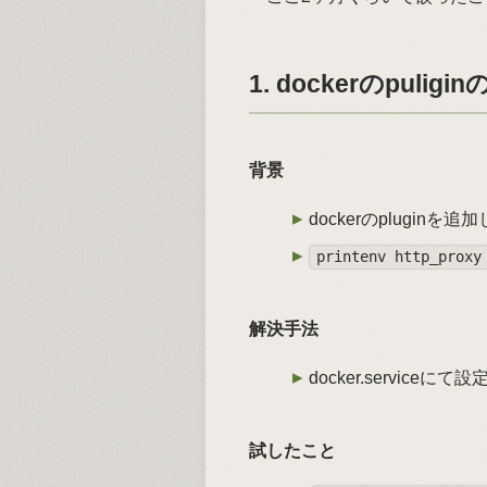
1. dockerのpu
背景
dockerのplugin
printenv http_proxy
解決手法
docker.servic
試したこと