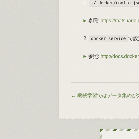
~/.docker/config.js
参照:
https://matsuand.
で設
docker.service
参照:
http://docs.docker
←
機械学習ではデータ集めが