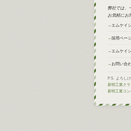
弊社では、
お気軽にお
エムケイ
採用ペー
エムケイ
お問い合
P.S. よろ
新明工業クラシ
新明工業コンベ