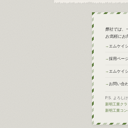
弊社では、
お気軽にお
エムケイ
採用ペー
エムケイ
お問い合
P.S. よろ
新明工業クラシ
新明工業コンベ