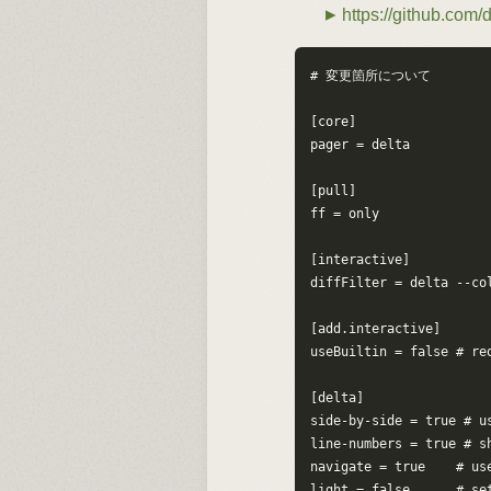
https://github.com/
# 変更箇所について

[core]

pager = delta

[pull]

ff = only

[interactive]

diffFilter = delta --col
[add.interactive]

useBuiltin = false # req
[delta]

side-by-side = true # us
line-numbers = true # sh
navigate = true    # us
light = false      # se