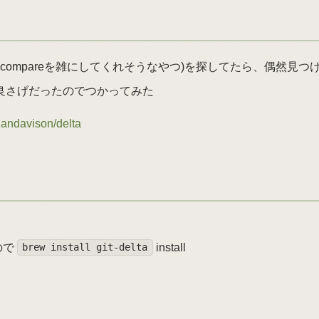
(txtのcompareを雑にしてくれそうなやつ)を探してたら、偶然見
たら良さげだったのでつかってみた
dandavison/delta
ので
install
brew install git-delta