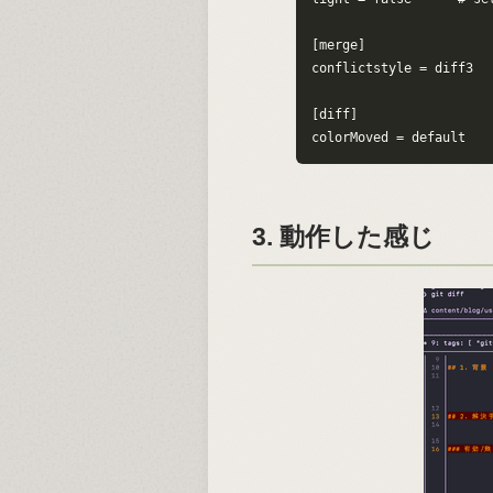
[merge]

conflictstyle = diff3

[diff]

colorMoved = default
3. 動作した感じ