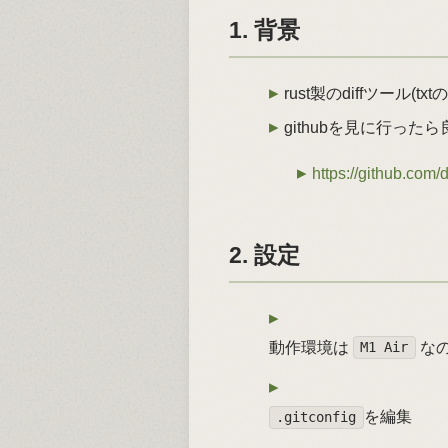
1. 背景
rust製のdiffツール
githubを見に行っ
https://github.com/
2. 設定
動作環境は
な
M1 Air
を編集
.gitconfig