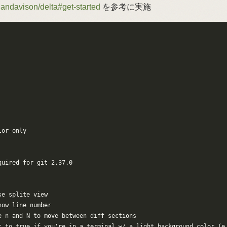
dandavison/delta#get-started
を参考に実施
or-only

uired for git 2.37.0

e splite view

ow line number

e n and N to move between diff sections

t to true if you're in a terminal w/ a light background color (e.