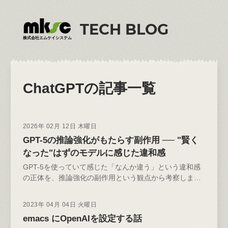
TECH BLOG
株式会社エムケイシステム
ChatGPT
の記事一覧
2026年 02月 12日 木曜日
GPT-5の推論強化がもたらす副作用 ── "賢く
なった"はずのモデルに感じた違和感
GPT-5を使っていて感じた「なんか違う」という違和感
の正体を、推論強化の副作用という観点から考察しまし
た。
2023年 04月 04日 火曜日
emacs にOpenAIを設定する話