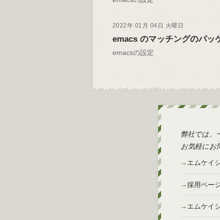
2022年 01月 04日 火曜日
emacs のマッチングのパッケ
emacsの設定
弊社では、
お気軽にお
エムケイ
採用ペー
エムケイ