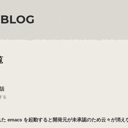
 BLOG
覧
る話
持する
w で入れた emacs を起動すると開発元が未承認のため云々が消