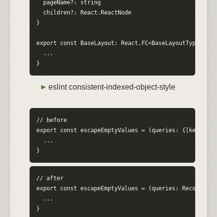
  pageName?: string

  children?: React.ReactNode

}

export const BaseLayout: React.FC<BaseLayoutType> = (
  ...

}
eslint consistent-indexed-object-style
// before

export const escapeEmptyValues = (queries: {[key: stri
  ...

}
// after

export const escapeEmptyValues = (queries: Record<stri
  ...

}