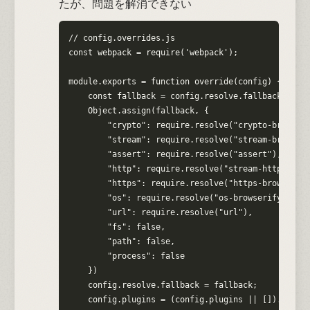
たが、問題を解消できない
// config.overrides.js

const webpack = require('webpack');

module.exports = function override(config) {

    const fallback = config.resolve.fallback || {}
    Object.assign(fallback, {

        "crypto": require.resolve("crypto-browseri
        "stream": require.resolve("stream-browseri
        "assert": require.resolve("assert"),

        "http": require.resolve("stream-http"),

        "https": require.resolve("https-browserify
        "os": require.resolve("os-browserify"),

        "url": require.resolve("url"),

        "fs": false,

        "path": false,

        "process": false

    })

    config.resolve.fallback = fallback;

    config.plugins = (config.plugins || []).concat