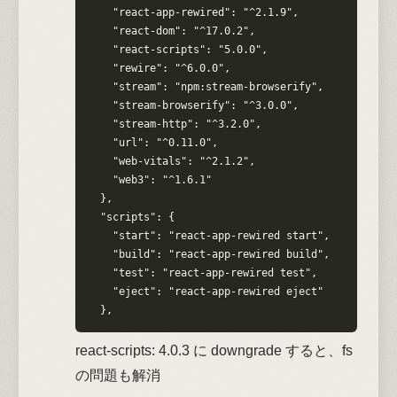
    "react-app-rewired": "^2.1.9",

    "react-dom": "^17.0.2",

    "react-scripts": "5.0.0",

    "rewire": "^6.0.0",

    "stream": "npm:stream-browserify",

    "stream-browserify": "^3.0.0",

    "stream-http": "^3.2.0",

    "url": "^0.11.0",

    "web-vitals": "^2.1.2",

    "web3": "^1.6.1"

  },

  "scripts": {

    "start": "react-app-rewired start",

    "build": "react-app-rewired build",

    "test": "react-app-rewired test",

    "eject": "react-app-rewired eject"

  },
react-scripts: 4.0.3 に downgrade すると、fs
の問題も解消