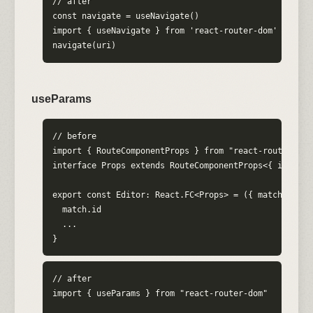
// after

const navigate = useNavigate()

import { useNavigate } from 'react-router-dom'

navigate(uri)
useParams
// before

import { RouteComponentProps } from "react-router-dom"
interface Props extends RouteComponentProps<{ id: stri
export const Editor: React.FC<Props> = ({ match }) => 
  match.id

  ...

}
// after

import { useParams } from "react-router-dom"
