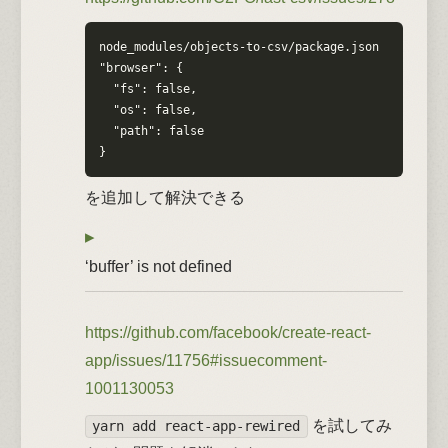
node_modules/objects-to-csv/package.json

"browser": {

  "fs": false,

  "os": false,

  "path": false

}
を追加して解決できる
‘buffer’ is not defined
https://github.com/facebook/create-react-
app/issues/11756#issuecomment-
1001130053
を試してみ
yarn add react-app-rewired