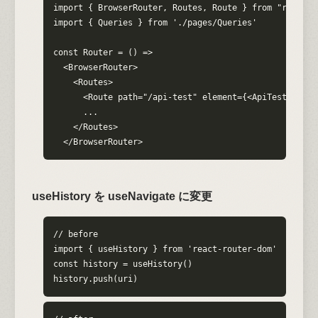
import { BrowserRouter, Routes, Route } from "react-ro
import { Queries } from './pages/Queries'

const Router = () =>

  <BrowserRouter>

    <Routes>

      <Route path="/api-test" element={<ApiTest />} />
      ...

    </Routes>

  </BrowserRouter>
useHistory を useNavigate に変更
// before

import { useHistory } from 'react-router-dom'

const history = useHistory()

history.push(uri)