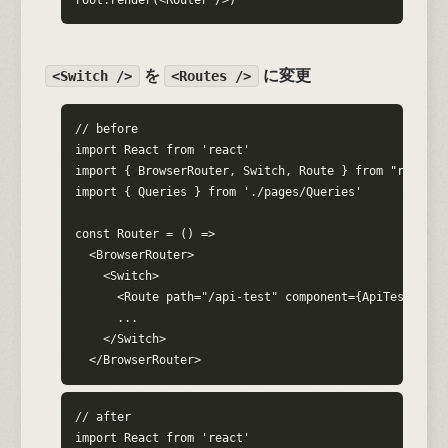
を
に変更
<Switch />
<Routes />
// before

import React from 'react'

import { BrowserRouter, Switch, Route } from "react-ro
import { Queries } from './pages/Queries'

const Router = () =>

  <BrowserRouter>

    <Switch>

      <Route path="/api-test" component={ApiTest} />

      ...

    </Switch>

  </BrowserRouter>
// after

import React from 'react'
