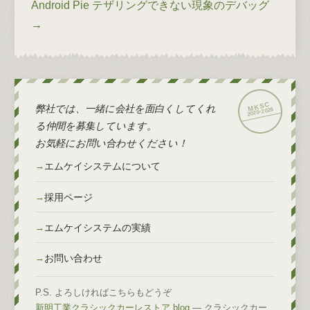
Android Pie テザリングできない現象のデバッグ
→
弊社では、一緒に会社を面白くしてくれ
2026
2020-
る仲間を募集しています。
お気軽にお問い合わせください！
エムケイシステムについて
採用ページ
エムケイシステムの実績
お問い合わせ
P.S. よろしければこちらもどうぞ
新明工業クラシックカーレストア blog
— クラシックカー