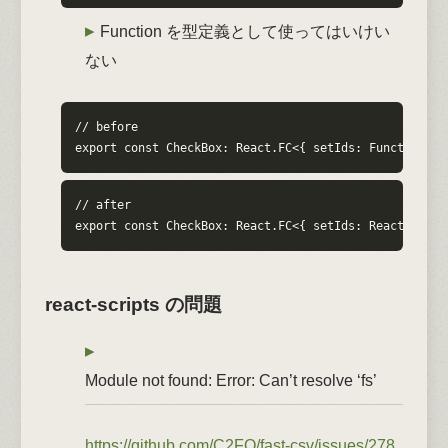
Function を型定義として使ってはいけい
ない
// before

export const CheckBox: React.FC<{ setIds: Function, .
// after

export const CheckBox: React.FC<{ setIds: React.Dispa
react-scripts の問題
Module not found: Error: Can’t resolve ‘fs’
https://github.com/C2FO/fast-csv/issues/278