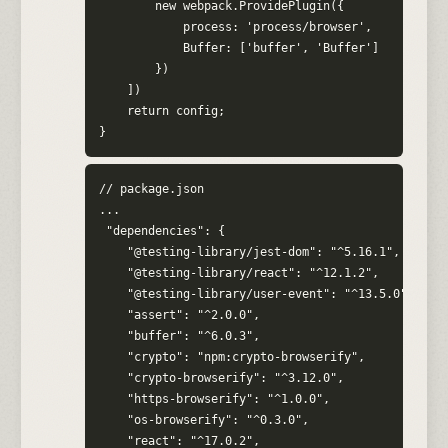
        new webpack.ProvidePlugin({

            process: 'process/browser',

            Buffer: ['buffer', 'Buffer']

        })

    ])

    return config;

}
// package.json

...

 "dependencies": {

    "@testing-library/jest-dom": "^5.16.1",

    "@testing-library/react": "^12.1.2",

    "@testing-library/user-event": "^13.5.0",

    "assert": "^2.0.0",

    "buffer": "^6.0.3",

    "crypto": "npm:crypto-browserify",

    "crypto-browserify": "^3.12.0",

    "https-browserify": "^1.0.0",

    "os-browserify": "^0.3.0",

    "react": "^17.0.2",
