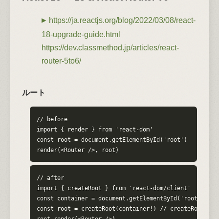
https://ja.reactjs.org/blog/2022/03/08/react-
18-upgrade-guide.html
https://dev.classmethod.jp/articles/react-
router-5to6/
ルート
// before

import { render } from 'react-dom'

const root = document.getElementById('root')

render(<Router />, root)
// after

import { createRoot } from 'react-dom/client'

const container = document.getElementById('root')

const root = createRoot(container!) // createRoot(con
root.render(<Router />)